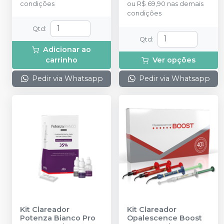
condições
ou
R$ 69,90
nas demais
com 2g de solução
condições
Neutralize (neutralizante
de peróxidos) + 1
Qtd
:
espátula e uma placa
Qtd
:
para preparo do gel.
Adicionar ao
carrinho
Ver opções
Pedir via Whatsapp
Pedir via Whatsapp
Kit Clareador
Kit Clareador
Potenza Bianco Pro
Opalescence Boost