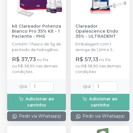
kit Clareador Potenza
Clareador
Bianco Pro 35% Kit - 1
Opalescence Endo
Paciente
-
PHS
35%
-
ULTRADENT
Contém: 1 frasco de 5g de
Embalagem com 1
peróxido de hidrogênio +
seringa de 1,2ml e 5
1 frasco contendo 2g de
pontas aplicadoras Black
R$ 37,73
R$ 57,13
no
Pix
no
Pix
espessante + 1 frasco de
Mini Tip.
ou
R$ 38,90
nas demais
ou
R$ 58,90
nas demais
10g de neutralizante + 1
condições
condições
caixa contendo barreira
gengival
fotopolimerizável + 1
Qtd
:
Qtd
:
berço de mistura + 1
espátula de mistura +
Adicionar ao
Adicionar ao
instrução de uso para o
carrinho
carrinho
profissional.
Pedir via Whatsapp
Pedir via Whatsapp