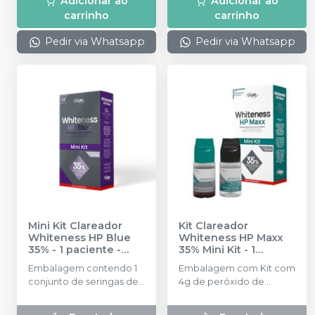
Adicionar ao
Adicionar ao
profissional.
carrinho
carrinho
Pedir via Whatsapp
Pedir via Whatsapp
Mini Kit Clareador
Kit Clareador
Whiteness HP Blue
Whiteness HP Maxx
35% - 1 paciente
-
35% Mini Kit - 1
FGM
Paciente
-
FGM
Embalagem contendo 1
Embalagem com Kit com
conjunto de seringas de
4g de peróxido de
1,2g. 1 seringa Top Dam 1g
hidrogênio + 2g de
Espessante + 2g de