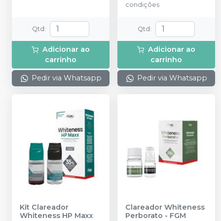
condições
1,2g no total em cada
conjunto) + Top Dam
Verde com 2g + 6
Qtd
:
Qtd
:
ponteiras + Neutralizante
com 2g + 6 dispositivos
Adicionar ao
Adicionar ao
de acoplamento das
carrinho
carrinho
seringas + 6 ponteiras de
aplicação.
Pedir via Whatsapp
Pedir via Whatsapp
Kit Clareador
Clareador Whiteness
Whiteness HP Maxx
Perborato
-
FGM