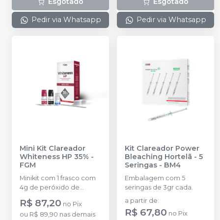
Esgotado
Esgotado
Neutralizante + Espátula +
Placa para preparo do
Pedir via Whatsapp
Pedir via Whatsapp
gel + Top Dam Azul com
1g + 2 ponteiras.
Mini Kit Clareador
Kit Clareador Power
Whiteness HP 35%
-
Bleaching Hortelã - 5
FGM
Seringas
-
BM4
Minikit com 1 frasco com
Embalagem com 5
4g de peróxido de
seringas de 3gr cada.
hidrogênio concentrado
R$ 87,20
a partir de
:
no
Pix
+ 1 frasco com 2g de
R$ 67,80
no
Pix
ou
R$ 89,90
nas demais
espessante + 1 frasco