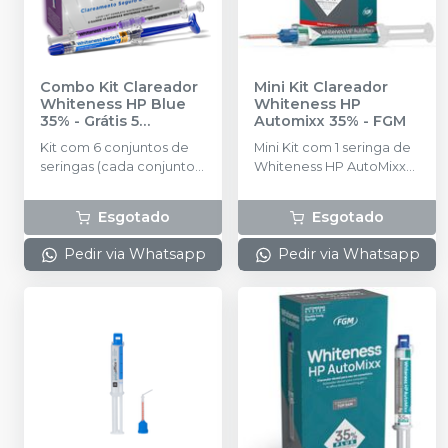
Combo Kit Clareador
Mini Kit Clareador
Whiteness HP Blue
Whiteness HP
35% - Grátis 5
Automixx 35%
-
FGM
Seringas Whiteness
Kit com 6 conjuntos de
Mini Kit com 1 seringa de
Perfect 16%
-
FGM
seringas (cada conjunto
Whiteness HP AutoMixx
com 1 seringa de
com 2g, 2 ponteiras de
Peróxido de Hidrogênio
automistura, 1 seringa Top
Esgotado
Esgotado
com 0,84g e 1 seringa de
Dam com 1g.
Espessante com 0,36g,
Pedir via Whatsapp
Pedir via Whatsapp
1,2g no total em cada
conjunto) + Top Dam
Verde com 2g + 6
ponteiras + Neutralizante
com 2g + 6 dispositivos
de acoplamento das
seringas + 6 ponteiras de
aplicação. Grátis 5
Seringas Whiteness
Perfect 16%