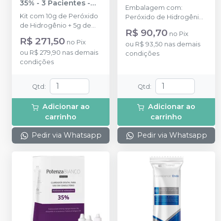
35% - 3 Pacientes
-
Embalagem com:
FGM
Kit com 10g de Peróxido
Peróxido de Hidrogênio
de Hidrogênio + 5g de
à 20%. Kit com Perborato
R$ 90,70
no
Pix
Espessante + 2g de
de Sódio em pó 10g +
R$ 271,50
no
Pix
Neutralizante + Espátula +
ou
R$ 93,50
nas demais
Peróxido de Hidrogênio
ou
R$ 279,90
nas demais
Placa para preparo do
condições
em líquido 8g +
condições
gel + Top dam Azul com
acessórios.
2g + 6 ponteiras.
Qtd
:
Qtd
:
Adicionar ao
Adicionar ao
carrinho
carrinho
Pedir via Whatsapp
Pedir via Whatsapp