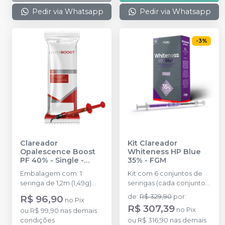
Pedir via Whatsapp
Pedir via Whatsapp
-
3
%
Clareador
Kit Clareador
Opalescence Boost
Whiteness HP Blue
PF 40% - Single
-
35%
-
FGM
ULTRADENT
Embalagem com: 1
Kit com 6 conjuntos de
seringa de 1,2m (1,49g)
seringas (cada conjunto
Opalescence Boost e 3
com 1 seringa de
R$ 96,90
de
:
R$ 329,90
por
:
no
Pix
Black Mini Tip.
Peróxido de Hidrogênio
R$ 307,39
no
Pix
ou
R$ 99,90
nas demais
com 0,84g e 1 seringa de
condições
ou
R$ 316,90
nas demais
Espessante com 0,36g,