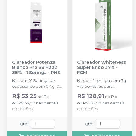
Clareador Potenza
Clareador Whiteness
Bianco Pro SS H202
Super Endo 37%
-
38% - 1 Seringa
-
PHS
FGM
Kit com 01 Seringa de
Kit com 1 seringa com 3g
espessante com 0,4g; 01
+ 15 ponteiras para
Seringa de Peróxido de
aplicação do gel.
R$ 53,25
R$ 128,91
no
Pix
no
Pix
Hidrogênio com 1,3g; 01
ou
R$ 54,90
nas demais
ou
R$ 132,90
nas demais
Frasco de Neutralizante
condições
condições
com 10g; 01 Seringa de
barreira gengival com
2,5g; 02 Ponteiras de
Qtd
:
Qtd
:
aplicação; 01 Instrução
de uso para o