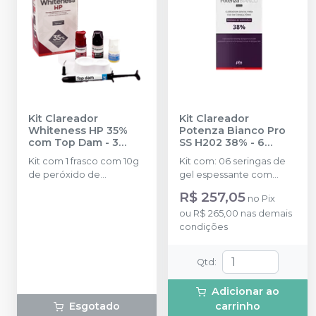
Kit Clareador
Kit Clareador
Whiteness HP 35%
Potenza Bianco Pro
com Top Dam - 3
SS H202 38% - 6
Pacientes
-
FGM
Seringas
-
PHS
Kit com 1 frasco com 10g
Kit com: 06 seringas de
de peróxido de
gel espessante com
hidrogênio concentrado
0,4g; 06 Seringas de
R$ 257,05
no
Pix
+ 1 frasco com 5g de
Peróxido de Hidrogênio
ou
R$ 265,00
nas demais
espessante + 1 frasco
com 1,3g; 01 Frasco de
condições
com 2g de solução
Neutralizante com 10g; 01
Neutralize (neutralizante
Seringa de barreira
de peróxidos) + 1
gengival com 2,5g; 08
Qtd
:
espátula e uma placa
Ponteiras de aplicação;
para preparo do gel e 1
01 Instrução de uso para
Adicionar ao
Top Dam com 2g.
o profissional.
Esgotado
carrinho