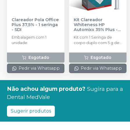
Clareador Pola Office
Kit Clareador
Plus 37,5% - 1 seringa
Whiteness HP
-
SDI
Automixx 35% Plus
-
FGM
Embalagem com 1
Kit com 1 Seringa de
unidade.
corpo duplo com 5 g de
gel, 5 pontas
misturadoras, 1 Top dam
Esgotado
Esgotado
com 2 g e ponteiras e 1
Neutralize com 2 g.
Pedir via Whatsapp
Pedir via Whatsapp
Não achou algum produto?
Sugira para a
Dental MedVale
Sugerir produtos