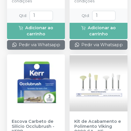
condições
condições
Qtd
:
Qtd
:
Adicionar ao
Adicionar ao
carrinho
carrinho
Pedir via Whatsapp
Pedir via Whatsapp
Escova Carbeto de
Kit de Acabamento e
Silício Occlubrush
-
Polimento Viking