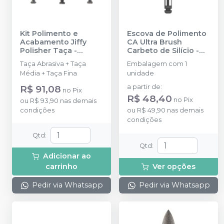
Kit Polimento e
Escova de Polimento
Acabamento Jiffy
CA Ultra Brush
Polisher Taça
-
Carbeto de Silício
-
ULTRADENT
AMERICAN BURRS
Taça Abrasiva + Taça
Embalagem com 1
Média + Taça Fina
unidade
R$ 91,08
a partir de
:
no
Pix
R$ 48,40
no
Pix
ou
R$ 93,90
nas demais
condições
ou
R$ 49,90
nas demais
condições
Qtd
:
Qtd
:
Adicionar ao
carrinho
Ver opções
Pedir via Whatsapp
Pedir via Whatsapp