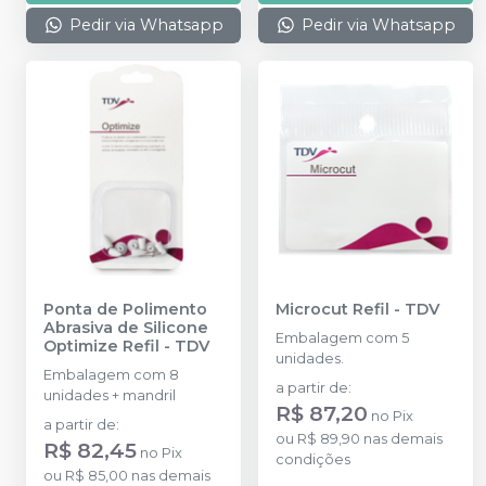
Pedir via Whatsapp
Pedir via Whatsapp
Ponta de Polimento
Microcut Refil
-
TDV
Abrasiva de Silicone
Embalagem com 5
Optimize Refil
-
TDV
unidades.
Embalagem com 8
a partir de
:
unidades + mandril
R$ 87,20
no
Pix
a partir de
:
ou
R$ 89,90
nas demais
R$ 82,45
no
Pix
condições
ou
R$ 85,00
nas demais