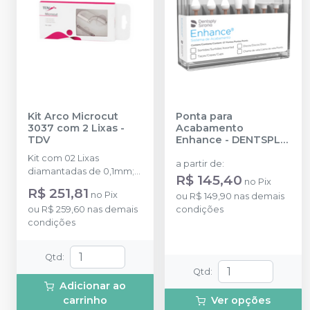
Kit Arco Microcut
Ponta para
3037 com 2 Lixas
-
Acabamento
TDV
Enhance
-
DENTSPLY
SIRONA
Kit com 02 Lixas
a partir de
:
diamantadas de 0,1mm;
R$ 145,40
no
Pix
01 Serra de 0,05mm.
R$ 251,81
no
Pix
ou
R$ 149,90
nas demais
ou
R$ 259,60
nas demais
condições
condições
Qtd
:
Qtd
:
Adicionar ao
carrinho
Ver opções