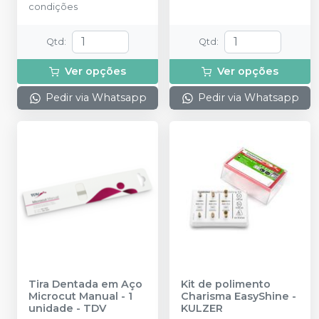
condições
Qtd
:
Qtd
:
Ver opções
Ver opções
Pedir via Whatsapp
Pedir via Whatsapp
Tira Dentada em Aço
Kit de polimento
Microcut Manual - 1
Charisma EasyShine
-
unidade
-
TDV
KULZER