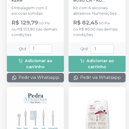
KERR
8090 CA
-
KG
SORENSEN
Embalagem com 3
Kit com 6 silicones
escovas sortidas.
abrasivos. Numerações:
8092F, 8093F, 8094F,
R$ 129,79
R$ 82,45
no
Pix
no
Pix
8092FF, 8093FF, 8094FF.
ou
R$ 133,80
nas demais
ou
R$ 85,00
nas demais
condições
condições
Qtd
:
Qtd
:
Adicionar ao
Adicionar ao
carrinho
carrinho
Pedir via Whatsapp
Pedir via Whatsapp