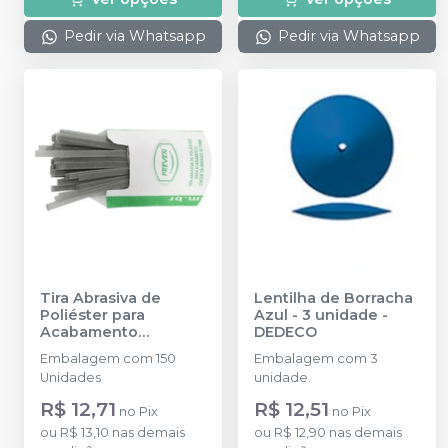
Pedir via Whatsapp
Pedir via Whatsapp
Tira Abrasiva de
Lentilha de Borracha
Poliéster para
Azul - 3 unidade
-
Acabamento
DEDECO
4x170mm
-
PREVEN
Embalagem com 150
Embalagem com 3
Unidades
unidade.
R$ 12,71
R$ 12,51
no
Pix
no
Pix
ou
R$ 13,10
nas demais
ou
R$ 12,90
nas demais