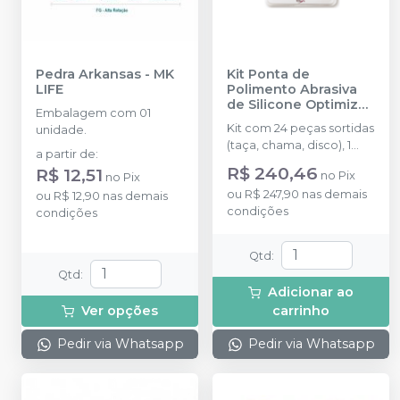
Pedra Arkansas
-
MK
Kit Ponta de
LIFE
Polimento Abrasiva
de Silicone Optimize
Embalagem com 01
- 24 Peças Sortidas +
Kit com 24 peças sortidas
unidade.
Mandril
-
TDV
(taça, chama, disco), 1
a partir de
:
mandril.
R$ 240,46
R$ 12,51
no
Pix
no
Pix
ou
R$ 247,90
nas demais
ou
R$ 12,90
nas demais
condições
condições
Qtd
:
Qtd
:
Adicionar ao
Ver opções
carrinho
Pedir via Whatsapp
Pedir via Whatsapp