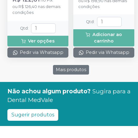
no
Pix
ou
R$ 198,90
nas demais
ou
R$ 126,40
nas demais
condições
condições
Qtd
:
Qtd
:
Adicionar ao
Ver opções
carrinho
Pedir via Whatsapp
Pedir via Whatsapp
Mais produtos
Não achou algum produto?
Sugira para a
Dental MedVale
Sugerir produtos