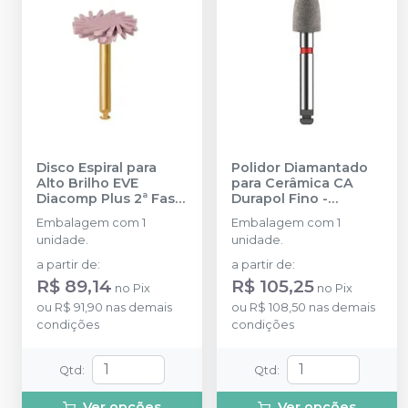
Disco Espiral para
Polidor Diamantado
Alto Brilho EVE
para Cerâmica CA
Diacomp Plus 2ª Fase
Durapol Fino
-
Média - Rosa
-
AMERICAN BURRS
Embalagem com 1
Embalagem com 1
ODONTOMEGA
unidade.
unidade.
a partir de
:
a partir de
:
R$ 89,14
R$ 105,25
no
Pix
no
Pix
ou
R$ 91,90
nas demais
ou
R$ 108,50
nas demais
condições
condições
Qtd
:
Qtd
:
Ver opções
Ver opções