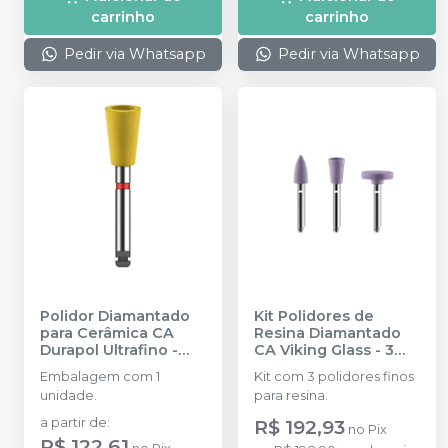
carrinho
carrinho
Pedir via Whatsapp
Pedir via Whatsapp
Polidor Diamantado
Kit Polidores de
para Cerâmica CA
Resina Diamantado
Durapol Ultrafino
-
CA Viking Glass - 3
AMERICAN BURRS
uni - VG03
-
KG
Embalagem com 1
Kit com 3 polidores finos
SORENSEN
unidade.
para resina.
a partir de
:
R$ 192,93
no
Pix
R$ 122,61