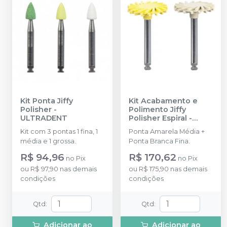
Kit Ponta Jiffy
Kit Acabamento e
Polisher
-
Polimento Jiffy
ULTRADENT
Polisher Espiral
-
ULTRADENT
Kit com 3 pontas 1 fina, 1
Ponta Amarela Média +
média e 1 grossa.
Ponta Branca Fina.
R$ 94,96
R$ 170,62
no
Pix
no
Pix
ou
R$ 97,90
nas demais
ou
R$ 175,90
nas demais
condições
condições
Qtd
:
Qtd
:
Adicionar ao
Adicionar ao