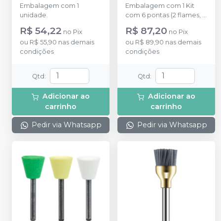
Embalagem com 1
Embalagem com 1 Kit
unidade.
com 6 pontas (2 flames, 2
taça e 2 lanças)
R$ 54,22
R$ 87,20
no
Pix
no
Pix
ou
R$ 55,90
nas demais
ou
R$ 89,90
nas demais
condições
condições
Qtd
:
Qtd
:
Adicionar ao
Adicionar ao
carrinho
carrinho
Pedir via Whatsapp
Pedir via Whatsapp