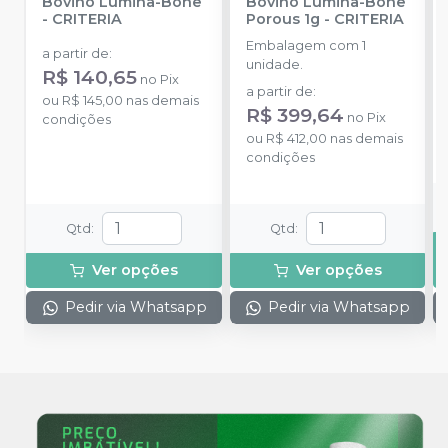
Bovino Lumina-Bone
Bovino Lumina-Bone
-
CRITERIA
Porous 1g
-
CRITERIA
Embalagem com 1
a partir de
:
unidade.
R$ 140,65
no
Pix
a partir de
:
ou
R$ 145,00
nas demais
R$ 399,64
no
Pix
condições
ou
R$ 412,00
nas demais
condições
Qtd
:
Qtd
:
Ver opções
Ver opções
Pedir via Whatsapp
Pedir via Whatsapp