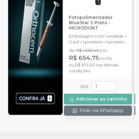
Fotopolimerizador
BlueStar 2 Preto
-
MICRODONT
Embalagem com 1 unidade +
1 Led + 1 ponteira + 1 protetor
+ 1 fonte. Bivolt.
de
:
R$ 1.050,40
por
:
R$ 654,75
no
Pix
ou
R$ 675,00
nas demais
condições
Qtd
:
Adicionar ao carrinho
Pedir via Whatsapp