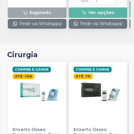
Qtd
:
Esgotado
Ver opções
Pedir via Whatsapp
Pedir via Whatsapp
Cirurgia
COMPRE E GANHE
COMPRE E GANHE
ATÉ
-
14
%
ATÉ
-
1
%
Enxerto Ósseo
Enxerto Ósseo