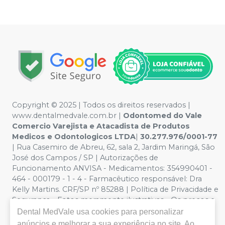
Copyright © 2025 | Todos os direitos reservados |
www.dentalmedvale.com.br |
Odontomed do Vale
Comercio Varejista e Atacadista de Produtos
Medicos e Odontologicos LTDA
|
30.277.976/0001-77
| Rua Casemiro de Abreu, 62, sala 2, Jardim Maringá, São
José dos Campos / SP | Autorizações de
Funcionamento ANVISA - Medicamentos: 354990401 -
464 - 000179 - 1 - 4 - Farmacêutico responsável: Dra
Kelly Martins. CRF/SP nº 85288 | Política de Privacidade e
Segurança - Fotos meramente ilustrativas - Os preços e
condições da loja virtual estão sujeitos a alterações. Em
Dental MedVale
usa cookies para personalizar
caso de divergência de preços no site, o valor válido é o
anúncios e melhorar a sua experiência no site. Ao