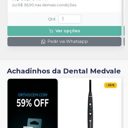
ou
R$ 36,90
nas demais condições
Qtd
:
Ver opções
Pedir via Whatsapp
Achadinhos da Dental Medvale
-
35
%