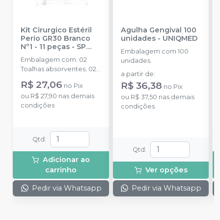
Kit Cirurgico Estéril
Agulha Gengival 100
Perio GR30 Branco
unidades
-
UNIQMED
Nº1 - 11 peças
-
SP
Embalagem com 100
HEALTH
Embalagem com: 02
unidades.
Toalhas absorventes; 02
a partir de
:
Aventais cirúrgicos; 02
R$ 27,06
R$ 36,38
no
Pix
no
Pix
Capas de mangueira; 02
ou
R$ 27,90
nas demais
Capas de refletor; 01
ou
R$ 37,50
nas demais
condições
Campos de mesa
condições
70x90cm; 01 Campo de
mesa Impermeável; 01
Campo fenestrado
Qtd
:
120x70cm.
Qtd
:
Adicionar ao
carrinho
Ver opções
Pedir via Whatsapp
Pedir via Whatsapp