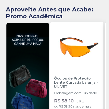
Aproveite Antes que Acabe:
Promo Acadêmica
Óculos de Proteção
Lente Curvada Laranja
-
UNIVET
Embalagem com 1 unidade.
R$ 58,10
no
Pix
ou
R$ 59,90
nas demais