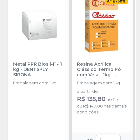
ATÉ
-
30
%
Metal PPR Biosil-F - 1
Resina Acrílica
kg
-
DENTSPLY
Clássico Termo Pó
SIRONA
com Veia - 1kg
-
CLÁSSICO
Embalagem com 1 kg.
Embalagem com 1Kg.
a partir de
:
R$ 135,80
no
Pix
ou
R$ 140,00
nas demais
condições