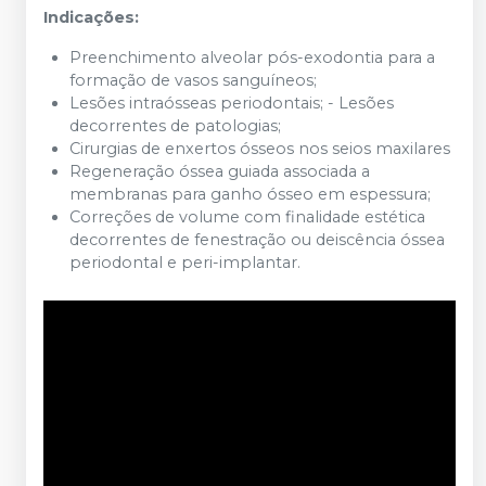
Indicações:
Preenchimento alveolar pós-exodontia para a
formação de vasos sanguíneos;
Lesões intraósseas periodontais; - Lesões
decorrentes de patologias;
Cirurgias de enxertos ósseos nos seios maxilares
Regeneração óssea guiada associada a
membranas para ganho ósseo em espessura;
Correções de volume com finalidade estética
decorrentes de fenestração ou deiscência óssea
periodontal e peri-implantar.