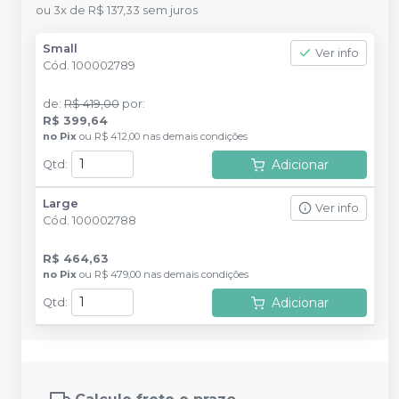
ou
3
x
de
R$ 137,33
sem juros
Small
Ver info
Cód.
100002789
de
:
R$ 419,00
por
:
R$ 399,64
no
Pix
ou
R$ 412,00
nas demais condições
Adicionar
Qtd
:
Large
Ver info
Cód.
100002788
R$ 464,63
no
Pix
ou
R$ 479,00
nas demais condições
Adicionar
Qtd
: