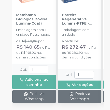
Membrana
Barreira
E
Biológica Bovina
Regenerativa
B
Lumina-Coat (
Lumina-PTFE
-
B
1x20x30mm)
-
CRITERIA
Embalagem com 1
Embalagem com 1
CRITERIA
a
unidade Possui rápida
unidade
R
absorção.
de
:
R$ 169,00
por
:
a partir de
:
o
R$ 140,65
R$ 272,47
no
Pix
no
Pix
d
ou
R$ 145,00
nas
ou
R$ 280,90
nas
demais condições
demais condições
Qtd
:
Qtd
:
Adicionar ao
carrinho
Ver opções
Pedir via
Pedir via
Whatsapp
Whatsapp