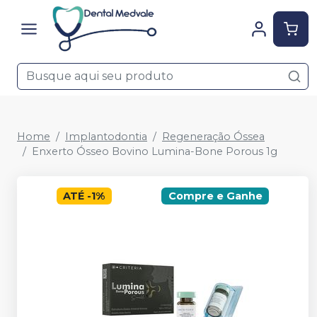
Home
Implantodontia
Regeneração Óssea
Enxerto Ósseo Bovino Lumina-Bone Porous 1g
ATÉ
-
1
%
Compre e Ganhe