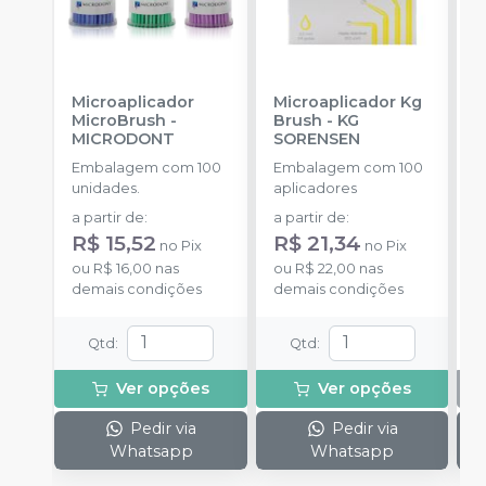
Microaplicador
Microaplicador Kg
B
MicroBrush
-
Brush
-
KG
D
MICRODONT
SORENSEN
I
B
Embalagem com 100
Embalagem com 100
E
unidades.
aplicadores
u
a partir de
:
a partir de
:
R$ 15,52
R$ 21,34
no
Pix
no
Pix
ou
R$ 16,00
nas
ou
R$ 22,00
nas
demais condições
demais condições
Qtd
:
Qtd
:
Ver opções
Ver opções
Pedir via
Pedir via
Whatsapp
Whatsapp