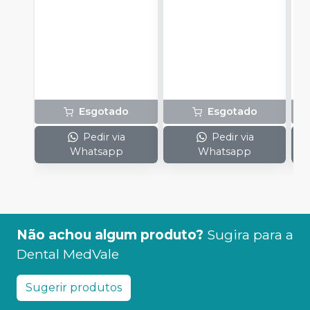
uma.
c
c
e
c
N
(
p
e
Esgotado
Esgotado
p
1
Pedir via
Pedir via
Whatsapp
Whatsapp
Não achou algum produto?
Sugira para a
Dental MedVale
Sugerir produtos