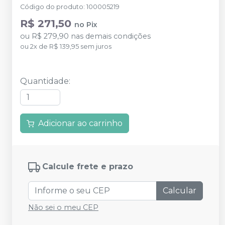
Código do produto
:
100005219
R$ 271,50
no
Pix
ou
R$ 279,90
nas demais condições
ou
2
x
de
R$ 139,95
sem juros
Quantidade
:
Adicionar ao carrinho
Calcule frete e prazo
Calcular
Não sei o meu CEP