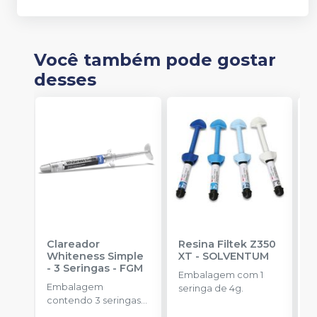
Você também pode gostar
desses
Clareador
Resina Filtek Z350
K
Whiteness Simple
XT
-
SOLVENTUM
W
- 3 Seringas
-
FGM
c
Embalagem com 1
P
Embalagem
K
seringa de 4g.
contendo 3 seringas
1
com 3g de gel cada
h