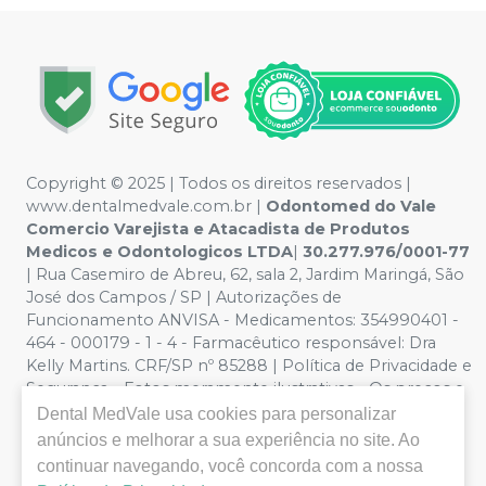
Copyright © 2025 | Todos os direitos reservados |
www.dentalmedvale.com.br |
Odontomed do Vale
Comercio Varejista e Atacadista de Produtos
Medicos e Odontologicos LTDA
|
30.277.976/0001-77
| Rua Casemiro de Abreu, 62, sala 2, Jardim Maringá, São
José dos Campos / SP | Autorizações de
Funcionamento ANVISA - Medicamentos: 354990401 -
464 - 000179 - 1 - 4 - Farmacêutico responsável: Dra
Kelly Martins. CRF/SP nº 85288 | Política de Privacidade e
Segurança - Fotos meramente ilustrativas - Os preços e
condições da loja virtual estão sujeitos a alterações. Em
Dental MedVale
usa cookies para personalizar
caso de divergência de preços no site, o valor válido é o
anúncios e melhorar a sua experiência no site. Ao
do Carrinho de Compra. Não vendemos por atacado,
continuar navegando, você concorda com a nossa
por isso nos reservamos o direito de não atender