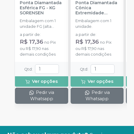
Ponta Diamantada
Ponta Diamantada
P
Esférica FG
-
KG
Cônica
I
SORENSEN
Extremidade
-
Arredondada FG
-
Embalagem com 1
Embalagem com 1
E
KG SORENSEN
unidade FG (alta
unidade.
u
rotação).
a partir de
:
a partir de
:
a
R$ 17,36
R$ 17,36
R
no
Pix
no
Pix
ou
R$ 17,90
nas
ou
R$ 17,90
nas
o
demais condições
demais condições
d
Qtd
:
Qtd
:
Ver opções
Ver opções
Pedir via
Pedir via
Whatsapp
Whatsapp