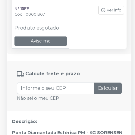
N° 15FF
Ver info
Cód.
100001307
Produto esgotado
Avise-me
Calcule frete e prazo
Calcular
Não sei o meu CEP
Descrição:
Ponta Diamantada Esférica PM - KG SORENSEN