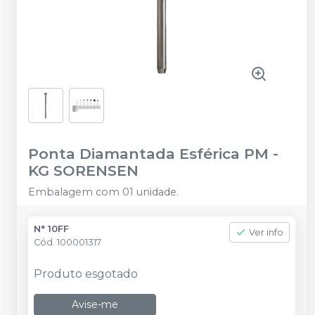
Ponta Diamantada Esférica PM
-
KG SORENSEN
Embalagem com 01 unidade.
N° 10FF
Ver info
Cód.
100001317
Produto esgotado
Avise-me