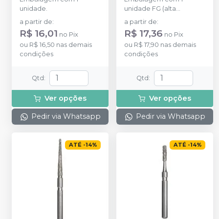
unidade.
unidade FG (alta
rotação).
a partir de
:
a partir de
:
R$ 16,01
R$ 17,36
no
Pix
no
Pix
ou
R$ 16,50
nas demais
ou
R$ 17,90
nas demais
condições
condições
Qtd
:
Qtd
:
Ver opções
Ver opções
Pedir via Whatsapp
Pedir via Whatsapp
ATÉ
-
14
%
ATÉ
-
14
%