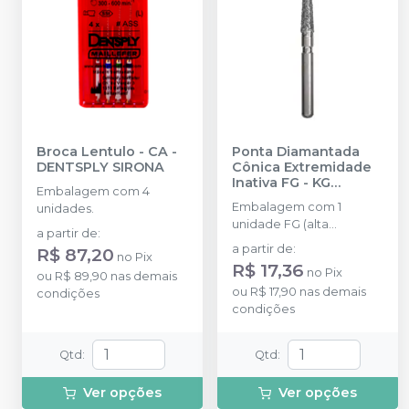
Broca Lentulo - CA
-
Ponta Diamantada
DENTSPLY SIRONA
Cônica Extremidade
Inativa FG
-
KG
Embalagem com 4
SORENSEN
Embalagem com 1
unidades.
unidade FG (alta
a partir de
:
rotação).
a partir de
:
R$ 87,20
no
Pix
R$ 17,36
no
Pix
ou
R$ 89,90
nas demais
ou
R$ 17,90
nas demais
condições
condições
Qtd
:
Qtd
:
Ver opções
Ver opções