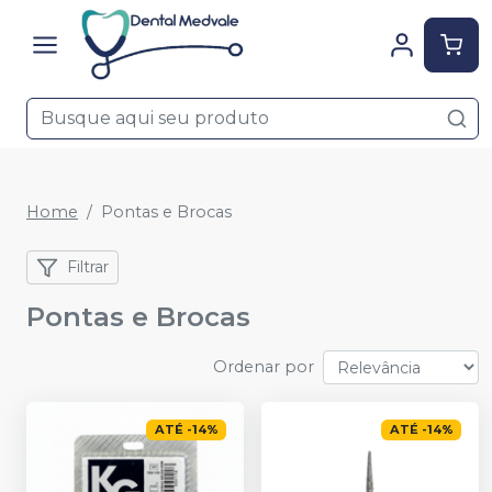
Home
Pontas e Brocas
Filtrar
Pontas e Brocas
Ordenar por
ATÉ
-
14
%
ATÉ
-
14
%