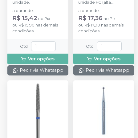
unidade.
unidade FG (alta
rotação).
a partir de
:
a partir de
:
R$ 15,42
R$ 17,36
no
Pix
no
Pix
ou
R$ 15,90
nas demais
ou
R$ 17,90
nas demais
condições
condições
Qtd
:
Qtd
:
Ver opções
Ver opções
Pedir via Whatsapp
Pedir via Whatsapp