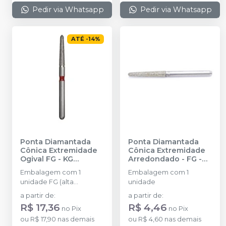
Pedir via Whatsapp
Pedir via Whatsapp
ATÉ
-
14
%
Ponta Diamantada
Ponta Diamantada
Cônica Extremidade
Cônica Extremidade
Ogival FG
-
KG
Arredondado - FG
-
SORENSEN
FAVA
Embalagem com 1
Embalagem com 1
unidade FG (alta
unidade
rotação).
a partir de
:
a partir de
:
R$ 17,36
R$ 4,46
no
Pix
no
Pix
ou
R$ 17,90
nas demais
ou
R$ 4,60
nas demais