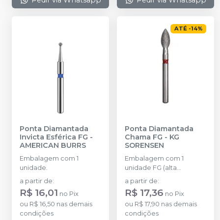
ATÉ
-
14
%
Ponta Diamantada
Ponta Diamantada
Invicta Esférica FG
-
Chama FG
-
KG
AMERICAN BURRS
SORENSEN
Embalagem com 1
Embalagem com 1
unidade.
unidade FG (alta
rotação).
a partir de
:
a partir de
:
R$ 16,01
R$ 17,36
no
Pix
no
Pix
ou
R$ 16,50
nas demais
ou
R$ 17,90
nas demais
condições
condições