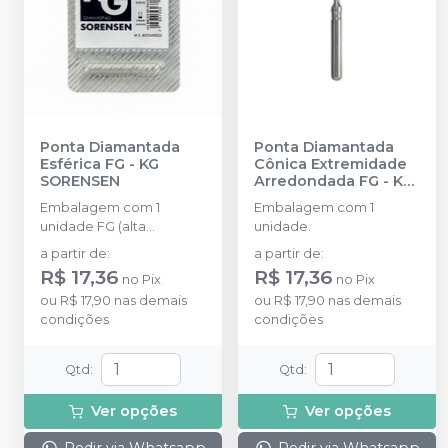
Ponta Diamantada
Ponta Diamantada
Esférica FG
-
KG
Cônica Extremidade
SORENSEN
Arredondada FG
-
KG
SORENSEN
Embalagem com 1
Embalagem com 1
unidade FG (alta
unidade.
rotação).
a partir de
:
a partir de
:
R$ 17,36
R$ 17,36
no
Pix
no
Pix
ou
R$ 17,90
nas demais
ou
R$ 17,90
nas demais
condições
condições
Qtd
:
Qtd
:
Ver opções
Ver opções
Pedir via Whatsapp
Pedir via Whatsapp