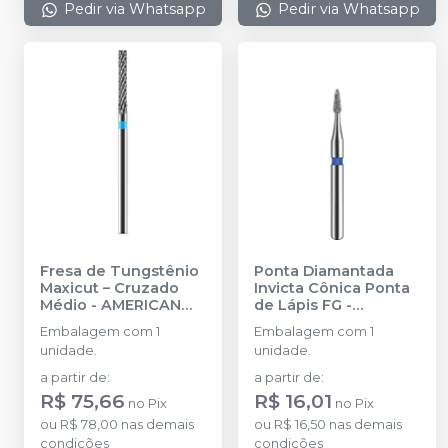
Pedir via Whatsapp
Pedir via Whatsapp
Fresa de Tungstênio
Ponta Diamantada
Maxicut – Cruzado
Invicta Cônica Ponta
Médio
-
AMERICAN
de Lápis FG
-
BURRS
AMERICAN BURRS
Embalagem com 1
Embalagem com 1
unidade.
unidade.
a partir de
:
a partir de
:
R$ 75,66
R$ 16,01
no
Pix
no
Pix
ou
R$ 78,00
nas demais
ou
R$ 16,50
nas demais
condições
condições