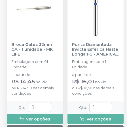
Broca Gates 32mm
Ponta Diamantada
CA - 1 unidade
-
MK
Invicta Esférica Haste
LIFE
Longa FG
-
AMERICAN
BURRS
Embalagem com 01
Embalagem com 1
unidade.
unidade.
a partir de
:
a partir de
:
R$ 14,45
R$ 16,01
no
Pix
no
Pix
ou
R$ 14,90
nas demais
ou
R$ 16,50
nas demais
condições
condições
Qtd
:
Qtd
:
Ver opções
Ver opções