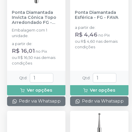
Ponta Diamantada
Ponta Diamantada
Invicta Cônica Topo
Esférica - FG
-
FAVA
Arredondado FG
-
AMERICAN BURRS
a partir de
:
Embalagem com 1
R$ 4,46
no
Pix
unidade.
ou
R$ 4,60
nas demais
a partir de
:
condições
R$ 16,01
no
Pix
ou
R$ 16,50
nas demais
condições
Qtd
:
Qtd
:
Ver opções
Ver opções
Pedir via Whatsapp
Pedir via Whatsapp