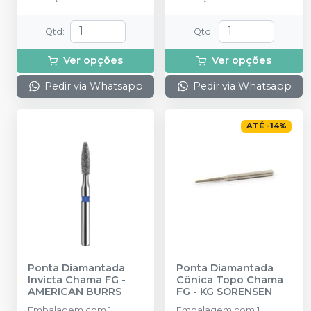
Qtd
:
Qtd
:
Ver opções
Ver opções
Pedir via Whatsapp
Pedir via Whatsapp
ATÉ
-
14
%
Ponta Diamantada
Ponta Diamantada
Invicta Chama FG
-
Cônica Topo Chama
AMERICAN BURRS
FG
-
KG SORENSEN
Embalagem com 1
Embalagem com 1