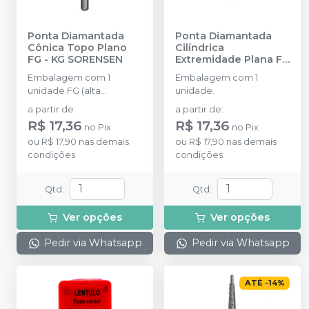
Ponta Diamantada
Ponta Diamantada
Cônica Topo Plano
Cilíndrica
FG
-
KG SORENSEN
Extremidade Plana FG
-
KG SORENSEN
Embalagem com 1
Embalagem com 1
unidade FG (alta
unidade.
rotação).
a partir de
:
a partir de
:
R$ 17,36
R$ 17,36
no
Pix
no
Pix
ou
R$ 17,90
nas demais
ou
R$ 17,90
nas demais
condições
condições
Qtd
:
Qtd
:
Ver opções
Ver opções
Pedir via Whatsapp
Pedir via Whatsapp
ATÉ
-
14
%