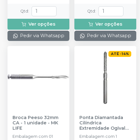
Qtd
:
Qtd
:
Ver opções
Ver opções
Pedir via Whatsapp
Pedir via Whatsapp
ATÉ
-
14
%
Broca Peeso 32mm
Ponta Diamantada
CA - 1 unidade
-
MK
Cilíndrica
LIFE
Extremidade Ogival
FG
-
KG SORENSEN
Embalagem com 01
Embalagem com 1