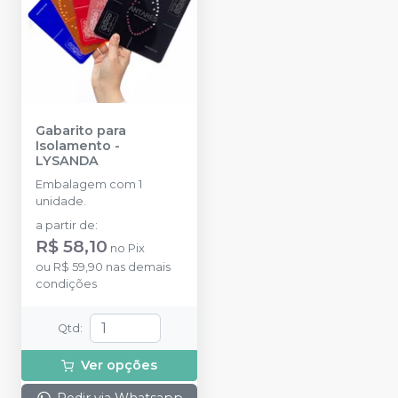
Gabarito para
Isolamento
-
LYSANDA
Embalagem com 1
unidade.
a partir de
:
R$ 58,10
no
Pix
ou
R$ 59,90
nas demais
condições
Qtd
:
Ver opções
Pedir via Whatsapp