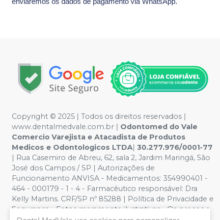
enviaremos os dados de pagamento via WhatsApp.
Copyright © 2025 | Todos os direitos reservados |
www.dentalmedvale.com.br |
Odontomed do Vale
Comercio Varejista e Atacadista de Produtos
Medicos e Odontologicos LTDA
|
30.277.976/0001-77
| Rua Casemiro de Abreu, 62, sala 2, Jardim Maringá, São
José dos Campos / SP | Autorizações de
Funcionamento ANVISA - Medicamentos: 354990401 -
464 - 000179 - 1 - 4 - Farmacêutico responsável: Dra
Kelly Martins. CRF/SP nº 85288 | Política de Privacidade e
Segurança - Fotos meramente ilustrativas - Os preços e
condições da loja virtual estão sujeitos a alterações. Em