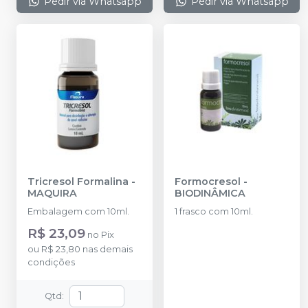
Pedir via Whatsapp
Pedir via Whatsapp
Tricresol Formalina
-
Formocresol
-
MAQUIRA
BIODINÂMICA
Embalagem com 10ml.
1 frasco com 10ml.
R$ 23,09
no
Pix
ou
R$ 23,80
nas demais
condições
Qtd
: