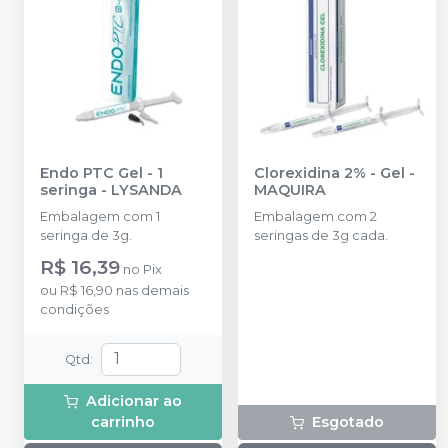
Endo PTC Gel - 1
Clorexidina 2% - Gel
-
seringa
-
LYSANDA
MAQUIRA
Embalagem com 1
Embalagem com 2
seringa de 3g.
seringas de 3g cada.
R$ 16,39
no
Pix
ou
R$ 16,90
nas demais
condições
Qtd
:
Adicionar ao
carrinho
Esgotado