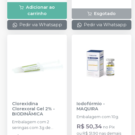
Adicionar ao
carrinho
Esgotado
Pedir via Whatsapp
Pedir via Whatsapp
Clorexidina
Iodofórmio
-
Clorexoral Gel 2%
-
MAQUIRA
BIODINÂMICA
Embalagem com 10g.
Embalagem com 2
R$ 50,34
no
Pix
seringas com 3g de
CLOREXORAL Gel 2%.
ou
R$ 51,90
nas demais