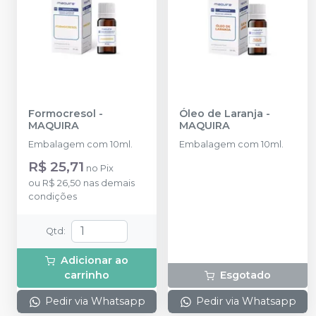
Formocresol
-
Óleo de Laranja
-
MAQUIRA
MAQUIRA
Embalagem com 10ml.
Embalagem com 10ml.
R$ 25,71
no
Pix
ou
R$ 26,50
nas demais
condições
Qtd
:
Adicionar ao
carrinho
Esgotado
Pedir via Whatsapp
Pedir via Whatsapp