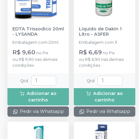
EDTA Trissodico 20ml
Líquido de Dakin 1
-
LYSANDA
Litro
-
ASFER
Embalagem com 20ml.
Embalagem com 1l.
R$ 9,60
R$ 6,69
no
Pix
no
Pix
ou
R$ 9,90
nas demais
ou
R$ 6,90
nas demais
condições
condições
Qtd
:
Qtd
:
Adicionar ao
Adicionar ao
carrinho
carrinho
Pedir via Whatsapp
Pedir via Whatsapp