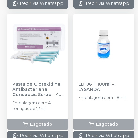
Pedir via Whatsapp
Pedir via Whatsapp
Pasta de Clorexidina
EDTA-T 100ml
-
Antibacteriana
LYSANDA
Consepsis Scrub - 4
Embalagem com 100ml.
Seringas
-
Embalagem com 4
ULTRADENT
seringas de 1,2ml.
Esgotado
Esgotado
Pedir via Whatsapp
Pedir via Whatsapp