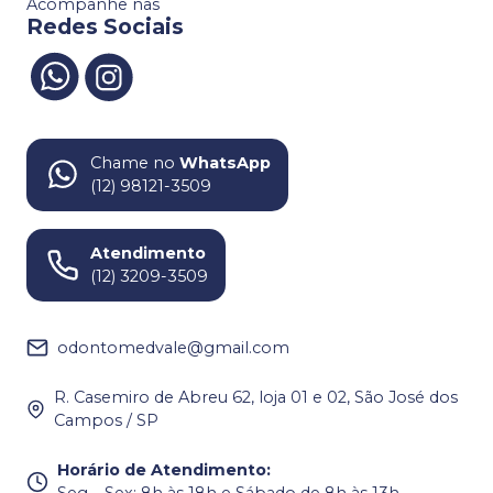
Acompanhe nas
Redes Sociais
Chame no
WhatsApp
(12) 98121-3509
Atendimento
(12) 3209-3509
odontomedvale@gmail.com
R. Casemiro de Abreu 62, loja 01 e 02, São José dos
Campos / SP
Horário de Atendimento
:
Seg – Sex: 8h às 18h e Sábado de 8h às 13h