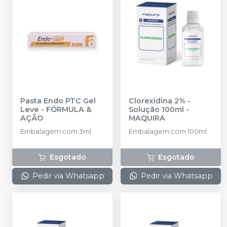
Pasta Endo PTC Gel
Clorexidina 2% -
Leve
-
FÓRMULA &
Solução 100ml
-
AÇÃO
MAQUIRA
Embalagem com 3ml
Embalagem com 100ml.
Esgotado
Esgotado
Pedir via Whatsapp
Pedir via Whatsapp