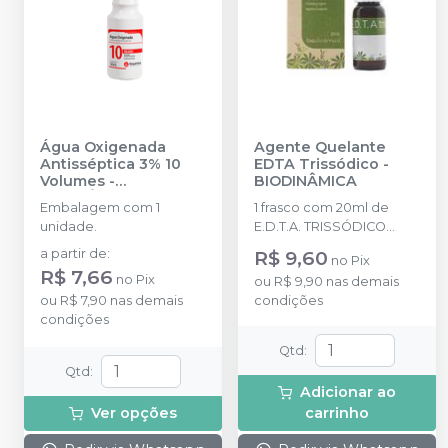
Água Oxigenada
Agente Quelante
Antisséptica 3% 10
EDTA Trissódico
-
Volumes
-
BIODINÂMICA
RIOQUÍMICA
Embalagem com 1
1 frasco com 20ml de
unidade.
E.D.T.A. TRISSÓDICO
Líquido.
a partir de
:
R$ 9,60
no
Pix
R$ 7,66
no
Pix
ou
R$ 9,90
nas demais
ou
R$ 7,90
nas demais
condições
condições
Qtd
:
Qtd
:
Adicionar ao
Ver opções
carrinho