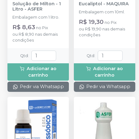
Solução de Milton - 1
Eucaliptol
-
MAQUIRA
Litro
-
ASFER
Embalagem com 10ml.
Embalagem com 1 litro.
R$ 19,30
no
Pix
R$ 8,63
no
Pix
ou
R$ 19,90
nas demais
ou
R$ 8,90
nas demais
condições
condições
Qtd
:
Qtd
:
Adicionar ao
Adicionar ao
carrinho
carrinho
Pedir via Whatsapp
Pedir via Whatsapp