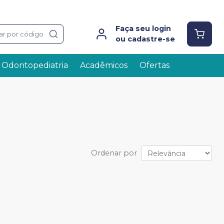
Faça seu login
ar por código
ou cadastre-se
Odontopediatria
Acadêmicos
Ofertas
Ordenar por