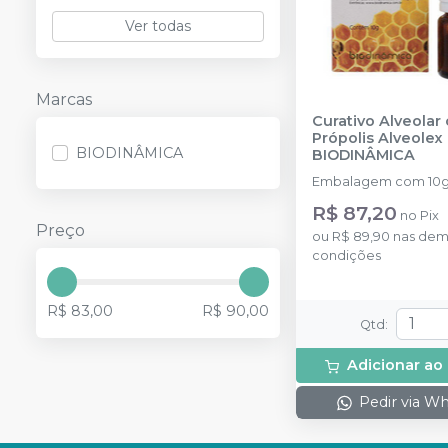
Ver todas
Marcas
Curativo Alveolar
Própolis Alveolex
BIODINÂMICA
BIODINÂMICA
Embalagem com 10g
R$ 87,20
no
Pix
Preço
ou
R$ 89,90
nas dem
condições
R$ 83,00
R$ 90,00
Qtd
:
Adicionar ao
Pedir via W