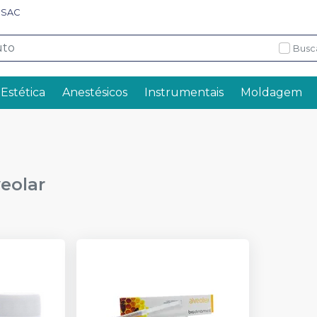
SAC
Busc
 Estética
Anestésicos
Instrumentais
Moldagem
veolar