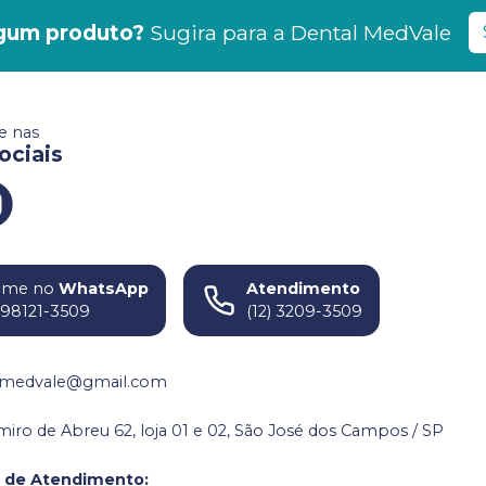
gum produto?
Sugira para a
Dental MedVale
 nas
ociais
ame no
WhatsApp
Atendimento
) 98121-3509
(12) 3209-3509
medvale@gmail.com
miro de Abreu 62, loja 01 e 02, São José dos Campos / SP
o de Atendimento
: