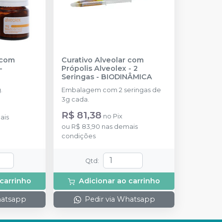
 com
Curativo Alveolar com
-
Própolis Alveolex - 2
Seringas
-
BIODINÂMICA
.
Embalagem com 2 seringas de
3g cada.
R$ 81,38
no
Pix
ais
ou
R$ 83,90
nas demais
condições
Qtd
:
 carrinho
Adicionar ao carrinho
hatsapp
Pedir via Whatsapp