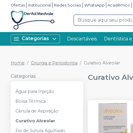
Ofertas
Institucional
Redes Sociais
WhatsApp
Acadêmico
Categorias
Descartáveis
Dentística e
Home
Cirurgia e Periodontia
Curativo Alveolar
Curativo Al
Categorias
Água para Injeção
Bolsa Térmica
Cânula de Aspiração
Curativo Alveolar
Fio de Sutura Agulhado