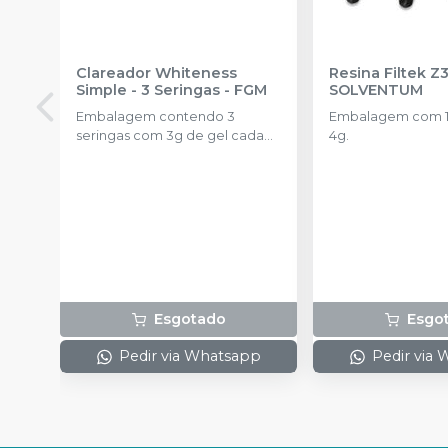
Clareador Whiteness
Resina Filtek Z
Simple - 3 Seringas
-
FGM
SOLVENTUM
Embalagem contendo 3
Embalagem com 1 
seringas com 3g de gel cada
4g.
uma.
Esgotado
Esgo
Pedir via Whatsapp
Pedir via