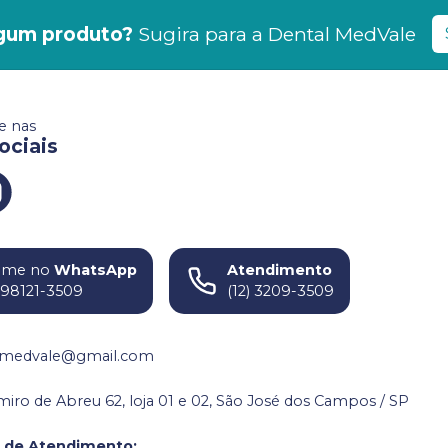
gum produto?
Sugira para a
Dental MedVale
 nas
ociais
ame no
WhatsApp
Atendimento
) 98121-3509
(12) 3209-3509
medvale@gmail.com
miro de Abreu 62, loja 01 e 02, São José dos Campos / SP
o de Atendimento
: