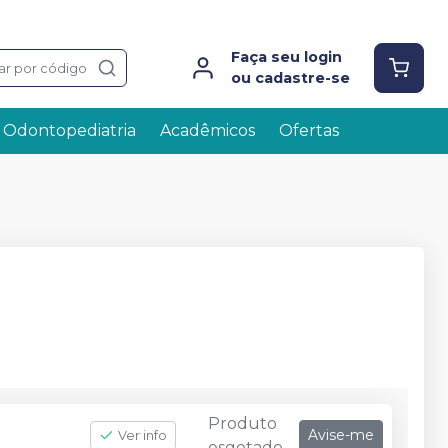
Faça seu login
ar por código
ou cadastre-se
Odontopediatria
Acadêmicos
Ofertas
Produto
Avise-me
Ver info
esgotado