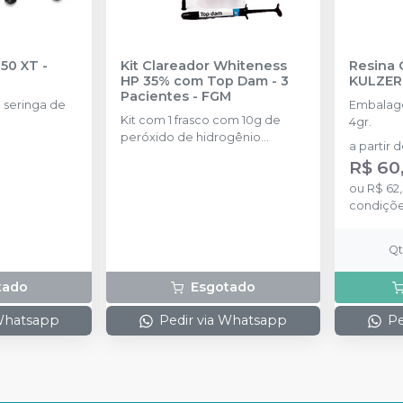
350 XT
-
Kit Clareador Whiteness
Resina 
HP 35% com Top Dam - 3
KULZER
Pacientes
-
FGM
seringa de
Embalage
Kit com 1 frasco com 10g de
4gr.
peróxido de hidrogênio
a partir 
concentrado + 1 frasco com 5g
R$ 60
de espessante + 1 frasco com
2g de solução Neutralize
ou
R$ 62
(neutralizante de peróxidos) + 1
condiçõ
espátula e uma placa para
preparo do gel e 1 Top Dam
Q
com 2g.
tado
Esgotado
 Whatsapp
Pedir via Whatsapp
Pe