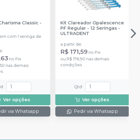
Charisma Classic
-
Kit Clareador Opalescence
PF Regular - 12 Seringas
-
ULTRADENT
m com 1 seringa de
a partir de
:
R$ 171,59
de
:
no
Pix
,63
no
Pix
ou
R$ 176,90
nas demais
condições
,50
nas demais
es
td
:
Qtd
:
Ver opções
Ver opções
dir via Whatsapp
Pedir via Whatsapp