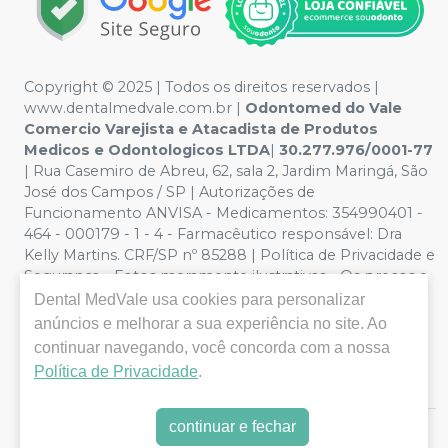
Copyright © 2025 | Todos os direitos reservados |
www.dentalmedvale.com.br |
Odontomed do Vale
Comercio Varejista e Atacadista de Produtos
Medicos e Odontologicos LTDA
|
30.277.976/0001-77
| Rua Casemiro de Abreu, 62, sala 2, Jardim Maringá, São
José dos Campos / SP | Autorizações de
Funcionamento ANVISA - Medicamentos: 354990401 -
464 - 000179 - 1 - 4 - Farmacêutico responsável: Dra
Kelly Martins. CRF/SP nº 85288 | Política de Privacidade e
Segurança - Fotos meramente ilustrativas - Os preços e
condições da loja virtual estão sujeitos a alterações. Em
Dental MedVale
usa cookies para personalizar
caso de divergência de preços no site, o valor válido é o
anúncios e melhorar a sua experiência no site. Ao
do Carrinho de Compra. Não vendemos por atacado,
continuar navegando, você concorda com a nossa
por isso nos reservamos o direito de não atender
Política de Privacidade
.
compras de grandes volumes pelo site.
continuar e fechar
E-commerce produzido por
Sou Odonto Ecommerce
.