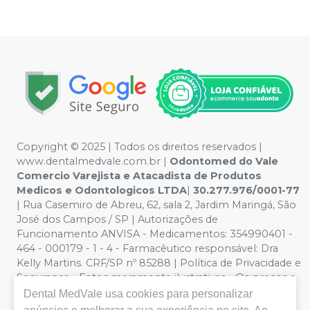
Copyright © 2025 | Todos os direitos reservados |
www.dentalmedvale.com.br |
Odontomed do Vale
Comercio Varejista e Atacadista de Produtos
Medicos e Odontologicos LTDA
|
30.277.976/0001-77
| Rua Casemiro de Abreu, 62, sala 2, Jardim Maringá, São
José dos Campos / SP | Autorizações de
Funcionamento ANVISA - Medicamentos: 354990401 -
464 - 000179 - 1 - 4 - Farmacêutico responsável: Dra
Kelly Martins. CRF/SP nº 85288 | Política de Privacidade e
Segurança - Fotos meramente ilustrativas - Os preços e
condições da loja virtual estão sujeitos a alterações. Em
Dental MedVale
usa cookies para personalizar
caso de divergência de preços no site, o valor válido é o