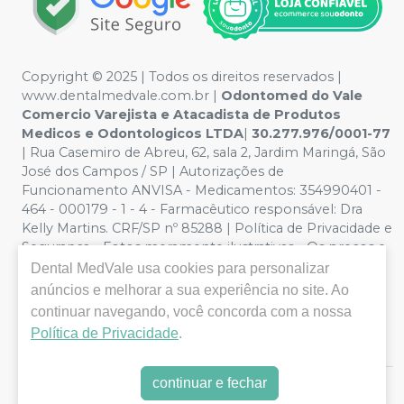
Copyright © 2025 | Todos os direitos reservados |
www.dentalmedvale.com.br |
Odontomed do Vale
Comercio Varejista e Atacadista de Produtos
Medicos e Odontologicos LTDA
|
30.277.976/0001-77
| Rua Casemiro de Abreu, 62, sala 2, Jardim Maringá, São
José dos Campos / SP | Autorizações de
Funcionamento ANVISA - Medicamentos: 354990401 -
464 - 000179 - 1 - 4 - Farmacêutico responsável: Dra
Kelly Martins. CRF/SP nº 85288 | Política de Privacidade e
Segurança - Fotos meramente ilustrativas - Os preços e
condições da loja virtual estão sujeitos a alterações. Em
Dental MedVale
usa cookies para personalizar
caso de divergência de preços no site, o valor válido é o
anúncios e melhorar a sua experiência no site. Ao
do Carrinho de Compra. Não vendemos por atacado,
continuar navegando, você concorda com a nossa
por isso nos reservamos o direito de não atender
Política de Privacidade
.
compras de grandes volumes pelo site.
continuar e fechar
E-commerce produzido por
Sou Odonto Ecommerce
.