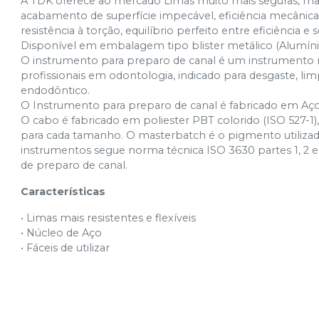
A TDK oferece ao mercado Limas muito mais seguras, mais 
acabamento de superfície impecável, eficiência mecânica, a
resistência à torção, equilíbrio perfeito entre eficiência e
Disponível em embalagem tipo blister metálico (Alumíni
O instrumento para preparo de canal é um instrumento 
profissionais em odontologia, indicado para desgaste, li
endodôntico.
O Instrumento para preparo de canal é fabricado em Aço
O cabo é fabricado em poliester PBT colorido (ISO 527-1
para cada tamanho. O masterbatch é o pigmento utilizado
instrumentos segue norma técnica ISO 3630 partes 1, 2 e
de preparo de canal.
Características
• Limas mais resistentes e flexíveis
• Núcleo de Aço
• Fáceis de utilizar