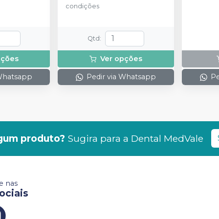
condições
Qtd
:
pções
Ver opções
 Whatsapp
Pedir via Whatsapp
Pe
gum produto?
Sugira para a
Dental MedVale
 nas
ociais