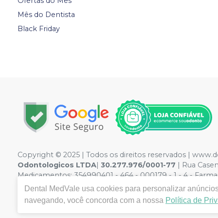
Ofertas do Mês
Mês do Dentista
Black Friday
Copyright © 2025 | Todos os direitos reservados | www
Odontologicos LTDA
|
30.277.976/0001-77
| Rua Case
Medicamentos: 354990401 - 464 - 000179 - 1 - 4 - Farmac
ilustrativas - Os preços e condições da loja virtual estã
Dental MedVale
usa cookies para personalizar anúncios 
por atacado, por isso nos reservamos o direito de não 
navegando, você concorda com a nossa
Política de Pri