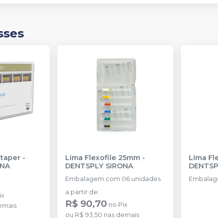
sses
taper
-
Lima Flexofile 25mm
-
Lima Fl
ONA
DENTSPLY SIRONA
DENTSP
Embalagem com 06 unidades.
Embalag
a partir de
:
ix
R$ 90,70
no
Pix
emais
ou
R$ 93,50
nas demais