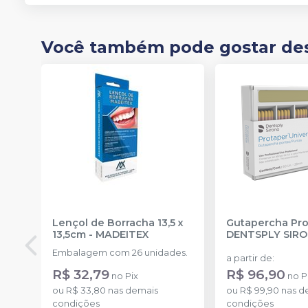
Você também pode gostar de
Lençol de Borracha 13,5 x
Gutapercha Pro
13,5cm
-
MADEITEX
DENTSPLY SIR
Embalagem com 26 unidades.
a partir de
:
R$ 32,79
R$ 96,90
no
Pix
no
P
ou
R$ 33,80
nas demais
ou
R$ 99,90
nas d
condições
condições