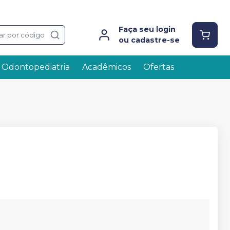
Faça seu login
ar por código
ou cadastre-se
Odontopediatria
Acadêmicos
Ofertas