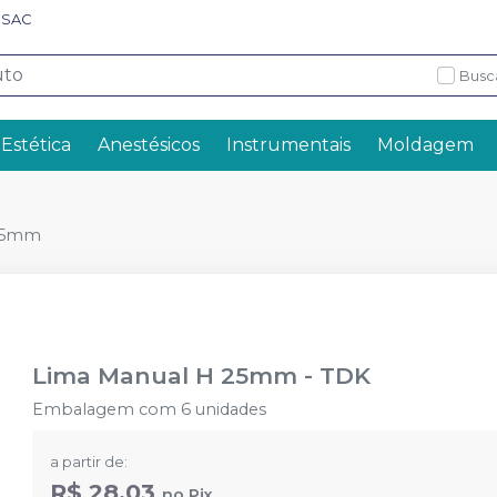
SAC
Busc
 Estética
Anestésicos
Instrumentais
Moldagem
 25mm
Lima Manual H 25mm
-
TDK
Embalagem com 6 unidades
a partir de:
R$ 28,03
no
Pix