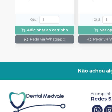
Qtd
:
Qtd
:
Adicionar ao carrinho
Ver o
Pedir via Whatsapp
Pedir via
Não achou al
Acompanhe
Redes S