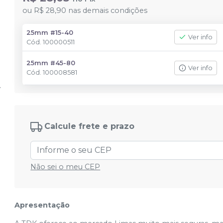
ou
R$ 28,90
nas demais condições
25mm #15-40
Ver info
Cód.
100000511
25mm #45-80
Ver info
Cód.
100008581
Calcule frete e prazo
Não sei o meu CEP
Apresentação