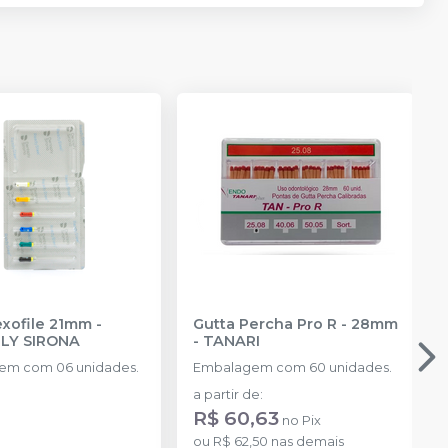
exofile 21mm
-
Gutta Percha Pro R - 28mm
LY SIRONA
-
TANARI
em com 06 unidades.
Embalagem com 60 unidades.
a partir de
:
R$ 60,63
no
Pix
ou
R$ 62,50
nas demais