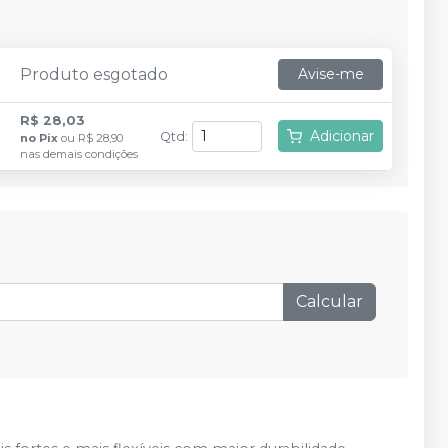
Produto esgotado
Avise-me
R$ 28,03
Adicionar
Qtd
:
no
Pix
ou
R$ 28,90
nas demais condições
Calcular