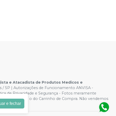
sta e Atacadista de Produtos Medicos e
os / SP | Autorizações de Funcionamento ANVISA -
ítica de Privacidade e Segurança - Fotos meramente
ite, o valor válido é o do Carrinho de Compra. Não vendemos
uar e fechar