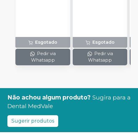
c
e
c
N
(
p
e
Esgotado
Esgotado
p
1
Pedir via
Pedir via
Whatsapp
Whatsapp
Não achou algum produto?
Sugira para a
Dental MedVale
Sugerir produtos