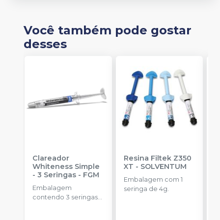
Você também pode gostar
desses
Clareador
Resina Filtek Z350
K
Whiteness Simple
XT
-
SOLVENTUM
W
- 3 Seringas
-
FGM
c
Embalagem com 1
P
Embalagem
K
seringa de 4g.
contendo 3 seringas
1
com 3g de gel cada
h
uma.
c