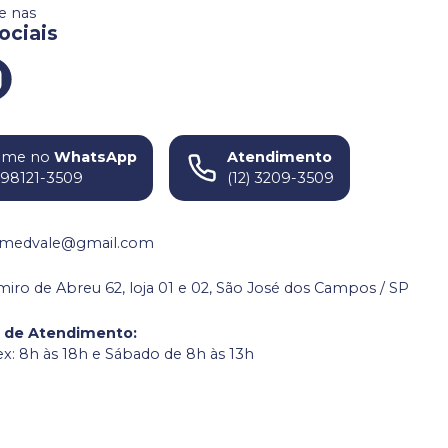
 nas
ociais
ame no
WhatsApp
Atendimento
) 98121-3509
(12) 3209-3509
medvale@gmail.com
miro de Abreu 62, loja 01 e 02, São José dos Campos / SP
o de Atendimento
:
ex: 8h às 18h e Sábado de 8h às 13h