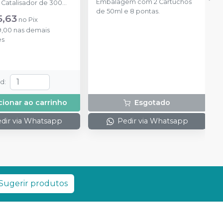
Embalagem com 2 Cartuchos
 Catalisador de 300ml)
de 50ml e 8 pontas.
flow de 50ml + 10
5,63
no
Pix
 misturadoras e 02
9,00
nas demais
 dosadoras.
es
td
:
cionar ao carrinho
Esgotado
dir via Whatsapp
Pedir via Whatsapp
Sugerir produtos