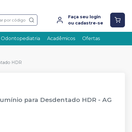
Faça seu login
ar por código
ou cadastre-se
Odontopediatria
Acadêmicos
Ofertas
entado HDR
 Alumínio para Desdentado HDR
-
AG