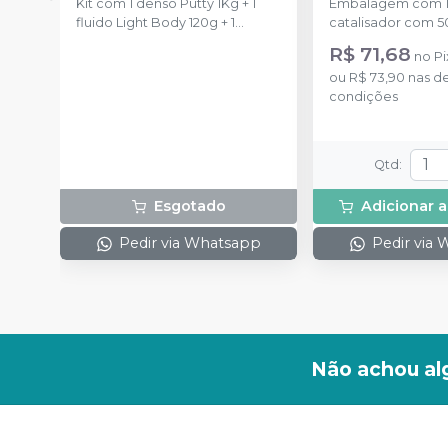
Kit com 1 denso Putty 1Kg + 1
Embalagem com 1
fluido Light Body 120g + 1
catalisador com 5
catalisador 60ml.
R$ 71,68
no
Pi
ou
R$ 73,90
nas d
condições
Qtd
:
Esgotado
Adicionar a
Pedir via Whatsapp
Pedir via
Não achou al