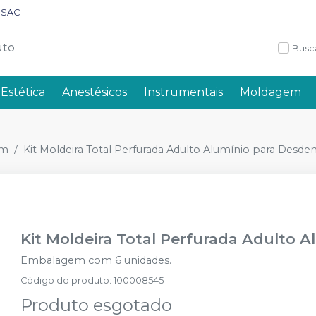
SAC
Busc
 Estética
Anestésicos
Instrumentais
Moldagem
em
Kit Moldeira Total Perfurada Adulto Alumínio para Desd
Kit Moldeira Total Perfurada Adulto
Embalagem com 6 unidades.
Código do produto
:
100008545
Produto esgotado