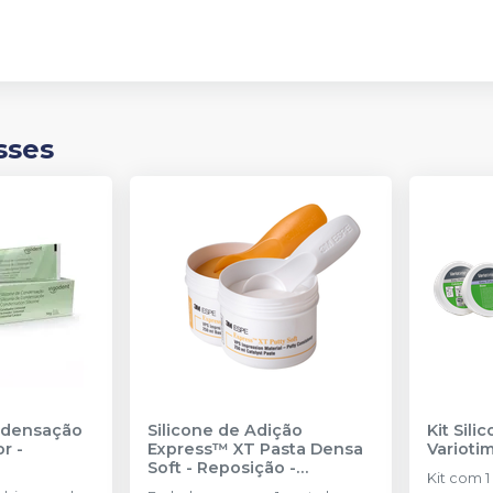
sses
ndensação
Silicone de Adição
Kit Sili
or
-
Express™ XT Pasta Densa
Varioti
Soft - Reposição
-
Kit com 1
SOLVENTUM