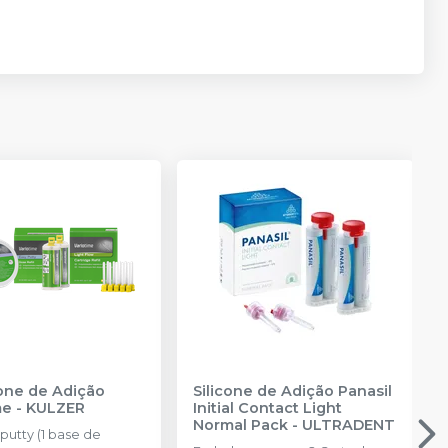
cone de Adição
Silicone de Adição Panasil
me
-
KULZER
Initial Contact Light
Normal Pack
-
ULTRADENT
 putty (1 base de