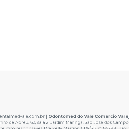
.dentalmedvale.com.br |
Odontomed do Vale Comercio Vareji
miro de Abreu, 62, sala 2, Jardim Maringá, São José dos Camp
êutico responsável: Dra Kelly Martins. CRF/SP nº 85288 | Pol