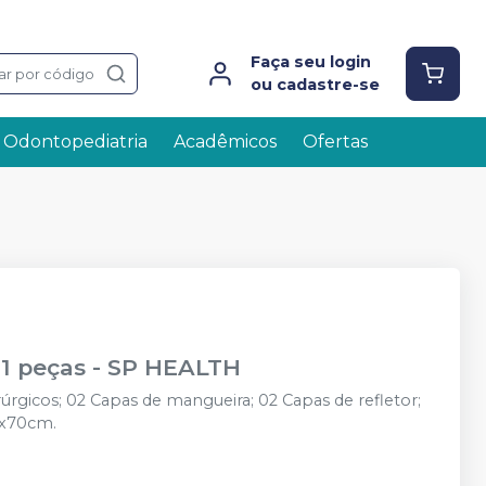
Faça seu login
ar por código
ou cadastre-se
Odontopediatria
Acadêmicos
Ofertas
11 peças
-
SP HEALTH
rgicos; 02 Capas de mangueira; 02 Capas de refletor;
0x70cm.