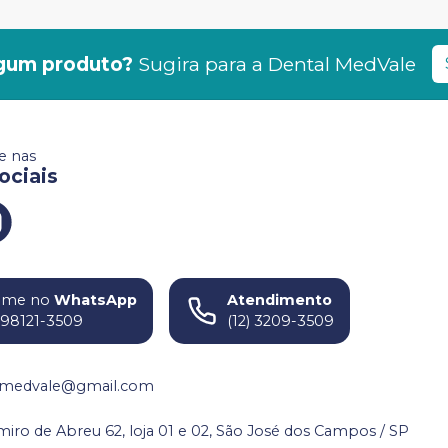
gum produto?
Sugira para a
Dental MedVale
 nas
ociais
ame no
WhatsApp
Atendimento
) 98121-3509
(12) 3209-3509
medvale@gmail.com
miro de Abreu 62, loja 01 e 02, São José dos Campos / SP