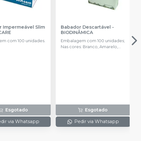
 Impermeável Slim
Babador Descartável
-
CARE
BIODINÂMICA
em com 100 unidades.
Embalagem com 100 unidades;
Nas cores: Branco, Amarelo,
Azul, Rosa, Verde e Misto.
Esgotado
Esgotado
dir via Whatsapp
Pedir via Whatsapp