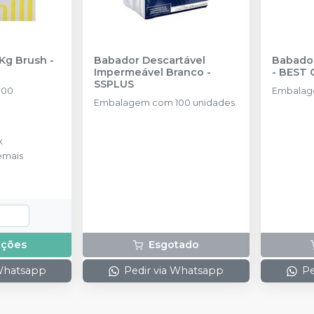
 Kg Brush
-
Babador Descartável
Babador
Impermeável Branco
-
-
BEST 
SSPLUS
100
Embalag
Embalagem com 100 unidades.
x
emais
pções
Esgotado
 Whatsapp
Pedir via Whatsapp
Pe