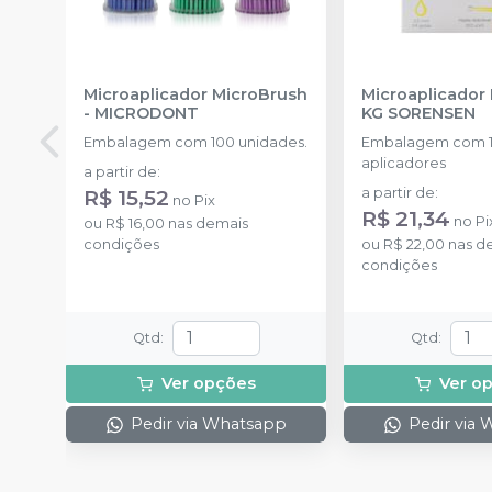
Microaplicador MicroBrush
Microaplicador
-
MICRODONT
KG SORENSEN
Embalagem com 100 unidades.
Embalagem com 
aplicadores
a partir de
:
R$ 15,52
a partir de
:
no
Pix
R$ 21,34
no
Pi
ou
R$ 16,00
nas demais
condições
ou
R$ 22,00
nas d
condições
Qtd
:
Qtd
:
Ver opções
Ver o
Pedir via Whatsapp
Pedir via