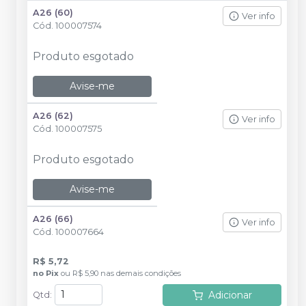
A26 (60)
Ver info
Cód.
100007574
Produto esgotado
Avise-me
A26 (62)
Ver info
Cód.
100007575
Produto esgotado
Avise-me
A26 (66)
Ver info
Cód.
100007664
R$ 5,72
no
Pix
ou
R$ 5,90
nas demais condições
Adicionar
Qtd
: