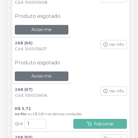
Cód.
100005408
Produto esgotado
Avise-me
268 (66)
Ver info
Cód.
100005407
Produto esgotado
Avise-me
268 (67)
Ver info
Cód.
100005406
R$ 5,72
no
Pix
ou
R$ 5,90
nas demais condições
Adicionar
Qtd
:
268 (69)