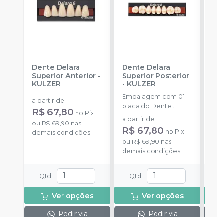
Dente Delara
Dente Delara
D
Superior Anterior
-
Superior Posterior
I
KULZER
-
KULZER
K
Embalagem com 01
E
a partir de
:
placa do Dente
p
R$ 67,80
no
Pix
Delara Kulzer.
D
a partir de
:
a
ou
R$ 69,90
nas
R$ 67,80
no
Pix
demais condições
ou
R$ 69,90
nas
o
demais condições
d
Qtd
:
Qtd
:
Ver opções
Ver opções
Pedir via
Pedir via