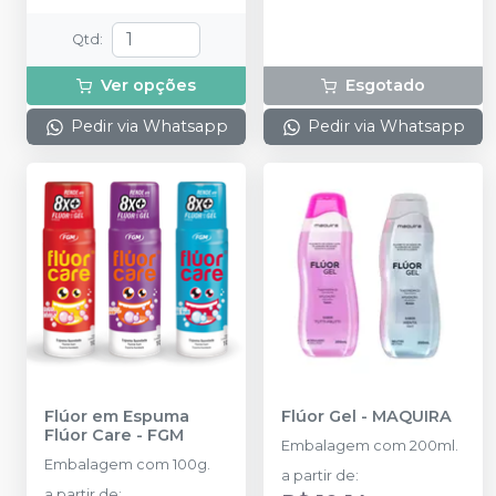
Qtd
:
Ver opções
Esgotado
Pedir via Whatsapp
Pedir via Whatsapp
Flúor em Espuma
Flúor Gel
-
MAQUIRA
Flúor Care
-
FGM
Embalagem com 200ml.
Embalagem com 100g.
a partir de
:
a partir de
: