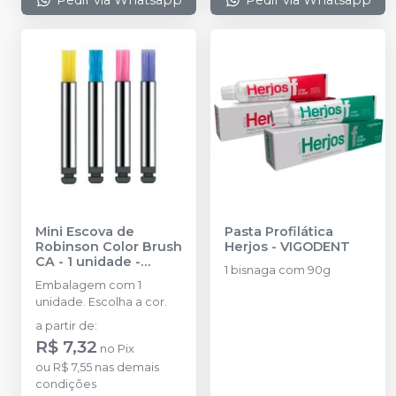
Mini Escova de
Pasta Profilática
Robinson Color Brush
Herjos
-
VIGODENT
CA - 1 unidade
-
1 bisnaga com 90g
AMERICAN BURRS
Embalagem com 1
unidade. Escolha a cor.
a partir de
:
R$ 7,32
no
Pix
ou
R$ 7,55
nas demais
condições