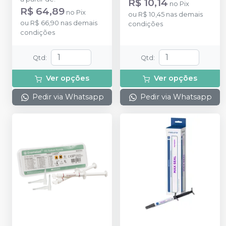
R$ 10,14
no
Pix
R$ 64,89
no
Pix
ou
R$ 10,45
nas demais
ou
R$ 66,90
nas demais
condições
condições
Qtd
:
Qtd
:
Ver opções
Ver opções
Pedir via Whatsapp
Pedir via Whatsapp