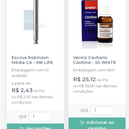
Escova Robinson
Verniz Cavitario
Média CA
-
MK LIFE
Cavitine
-
SS WHITE
Embalagem com 01
Embalagem com 15ml.
unidade.
R$ 25,12
no
Pix
a partir de
:
ou
R$ 25,90
nas demais
R$ 2,43
no
Pix
condições
ou
R$ 2,50
nas demais
condições
Qtd
:
Qtd
:
Adicionar ao
Ver opções
carrinho