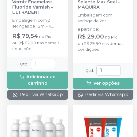
Verniz Enamelast
Selante Max Seal
-
Fluoride Varnish
-
MAQUIRA
ULTRADENT
Embalagem com 1
Embalagem com 2
seringa de 2gr.
seringas de 1,2ml - 4
a partir de
:
SoftEZ Tips
R$ 79,54
R$ 29,00
no
Pix
no
Pix
ou
R$ 82,00
nas demais
ou
R$ 29,90
nas demais
condições
condições
Qtd
:
Qtd
:
Adicionar ao
carrinho
Ver opções
Pedir via Whatsapp
Pedir via Whatsapp