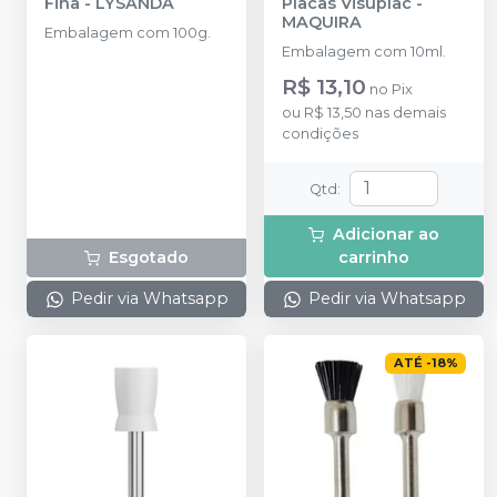
Fina
-
LYSANDA
Placas Visuplac
-
MAQUIRA
Embalagem com 100g.
Embalagem com 10ml.
R$ 13,10
no
Pix
ou
R$ 13,50
nas demais
condições
Qtd
:
Adicionar ao
Esgotado
carrinho
Pedir via Whatsapp
Pedir via Whatsapp
ATÉ
-
18
%