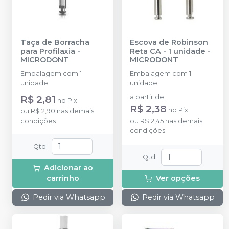
Taça de Borracha
Escova de Robinson
para Profilaxia
-
Reta CA - 1 unidade
-
MICRODONT
MICRODONT
Embalagem com 1
Embalagem com 1
unidade.
unidade
R$ 2,81
a partir de
:
no
Pix
R$ 2,38
no
Pix
ou
R$ 2,90
nas demais
condições
ou
R$ 2,45
nas demais
condições
Qtd
:
Qtd
:
Adicionar ao
carrinho
Ver opções
Pedir via Whatsapp
Pedir via Whatsapp