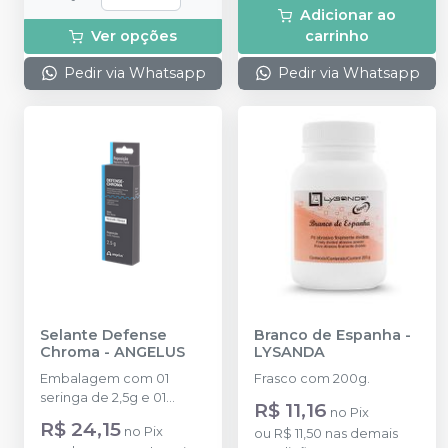
Adicionar ao
Ver opções
carrinho
Pedir via Whatsapp
Pedir via Whatsapp
Selante Defense
Branco de Espanha
-
Chroma
-
ANGELUS
LYSANDA
Embalagem com 01
Frasco com 200g.
seringa de 2,5g e 01
R$ 11,16
no
Pix
ponta aplicadora
R$ 24,15
no
Pix
ou
R$ 11,50
nas demais