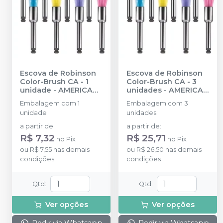
Escova de Robinson
Escova de Robinson
Color-Brush CA - 1
Color-Brush CA - 3
unidade
-
AMERICAN
unidades
-
AMERICAN
BURRS
BURRS
Embalagem com 1
Embalagem com 3
unidade
unidades
a partir de
:
a partir de
:
R$ 7,32
R$ 25,71
no
Pix
no
Pix
ou
R$ 7,55
nas demais
ou
R$ 26,50
nas demais
condições
condições
Qtd
:
Qtd
:
Ver opções
Ver opções
Pedir via Whatsapp
Pedir via Whatsapp