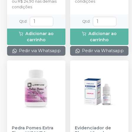
ou
R$ 24,90
nas demais
condições
condições
Qtd
:
Qtd
:
Adicionar ao
Adicionar ao
carrinho
carrinho
Pedir via Whatsapp
Pedir via Whatsapp
Pedra Pomes Extra
Evidenciador de