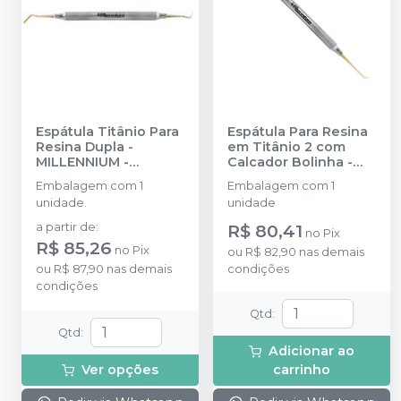
Espátula Titânio Para
Espátula Para Resina
Resina Dupla
-
em Titânio 2 com
MILLENNIUM -
Calcador Bolinha
-
GOLGRAN
MILLENNIUM -
Embalagem com 1
Embalagem com 1
GOLGRAN
unidade.
unidade
a partir de
:
R$ 80,41
no
Pix
R$ 85,26
no
Pix
ou
R$ 82,90
nas demais
ou
R$ 87,90
nas demais
condições
condições
Qtd
:
Qtd
:
Adicionar ao
Ver opções
carrinho