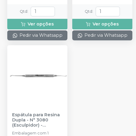
Qtd
:
Qtd
:
Ver opções
Ver opções
Pedir via Whatsapp
Pedir via Whatsapp
Espátula para Resina
Dupla - N° 3080
(Esculpidor)
-
MILLENNIUM -
Embalagem com 1
GOLGRAN