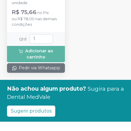
unidade.
R$ 75,66
no
Pix
ou
R$ 78,00
nas demais
condições
Qtd
:
Adicionar ao
carrinho
Pedir via Whatsapp
Não achou algum produto?
Sugira para a
Dental MedVale
Sugerir produtos