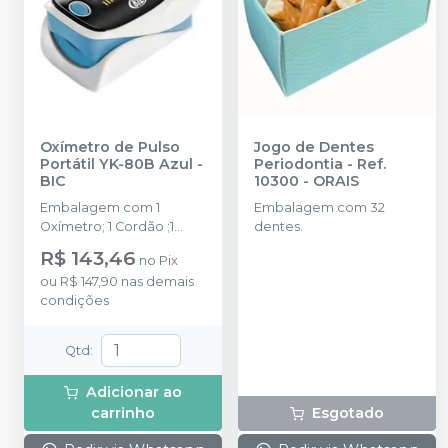
Oxímetro de Pulso
Jogo de Dentes
Portátil YK-80B Azul
-
Periodontia - Ref.
BIC
10300
-
ORAIS
Embalagem com 1
Embalagem com 32
Oxímetro; 1 Cordão ;1
dentes.
Manual Instrução e 2
R$ 143,46
no
Pix
Pilhas AAA - 1,5V
ou
R$ 147,90
nas demais
condições
Qtd
:
Adicionar ao
carrinho
Esgotado