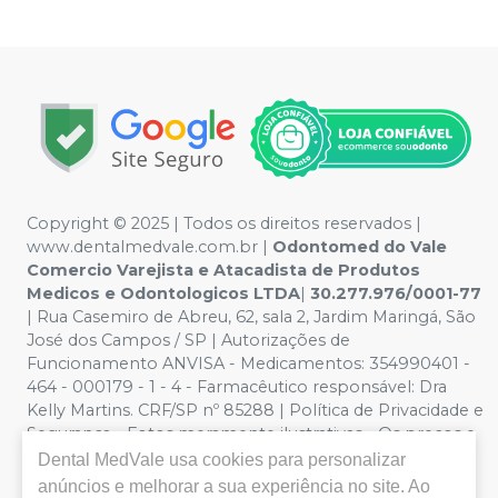
Copyright © 2025 | Todos os direitos reservados |
www.dentalmedvale.com.br |
Odontomed do Vale
Comercio Varejista e Atacadista de Produtos
Medicos e Odontologicos LTDA
|
30.277.976/0001-77
| Rua Casemiro de Abreu, 62, sala 2, Jardim Maringá, São
José dos Campos / SP | Autorizações de
Funcionamento ANVISA - Medicamentos: 354990401 -
464 - 000179 - 1 - 4 - Farmacêutico responsável: Dra
Kelly Martins. CRF/SP nº 85288 | Política de Privacidade e
Segurança - Fotos meramente ilustrativas - Os preços e
condições da loja virtual estão sujeitos a alterações. Em
Dental MedVale
usa cookies para personalizar
caso de divergência de preços no site, o valor válido é o
anúncios e melhorar a sua experiência no site. Ao