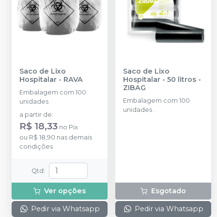
Saco de Lixo
Saco de Lixo
Hospitalar
-
RAVA
Hospitalar - 50 litros
-
ZIBAG
Embalagem com 100
Embalagem com 100
unidades
unidades .
a partir de
:
R$ 18,33
no
Pix
ou
R$ 18,90
nas demais
condições
Qtd
:
Ver opções
Esgotado
Pedir via Whatsapp
Pedir via Whatsapp